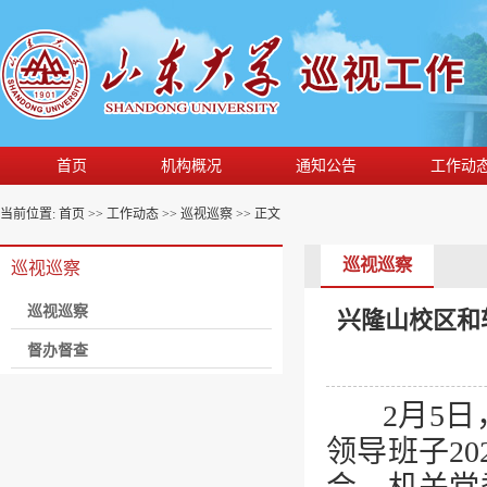
首页
机构概况
通知公告
工作动
当前位置:
首页
>>
工作动态
>>
巡视巡察
>> 正文
巡视巡察
巡视巡察
巡视巡察
兴隆山校区和
督办督查
2月5
领导班子2