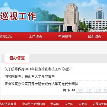
通知公告
工作动态
中央精神
最新动态
督办督查
·
关于统筹做好2021年督查检查考核工作的通知
·
国务院督查组来山东大学开展督查
·
督查巡察办公室召开专题会议传达学习党代会精神
共3条 1/1
首页
上页
下页
尾
省纪委监察委
中国共产党新闻网
新华网
人民网
光明网
求是理论网